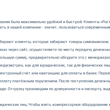
вания была максимально удобной и быстрой. Клиенты «Рос
вать в нашей компании - значит, пользоваться современны
выбирают клиенты, которые забирают товары самовывозом.
аз через сайт, осуществляете по месту передачу денежных 
большую сумму, предварительно обсудите это с менеджеро
едусмотрен, как для юридических, так для физических лиц. 
ктронный счёт или квитанцию для оплаты в банке. Перево
плату платёжным поручением. После поступления денежных
ладе. Отгрузку производим по доверенности и паспорту, 
идических лиц. Чтобы взять компрессорное оборудование в 