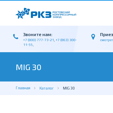
Звоните нам:
Прие
+7 (800) 777-73-21
,
+7 (863) 300-
смотрет
11-55
,
MIG 30
Главная
Каталог
MIG 30