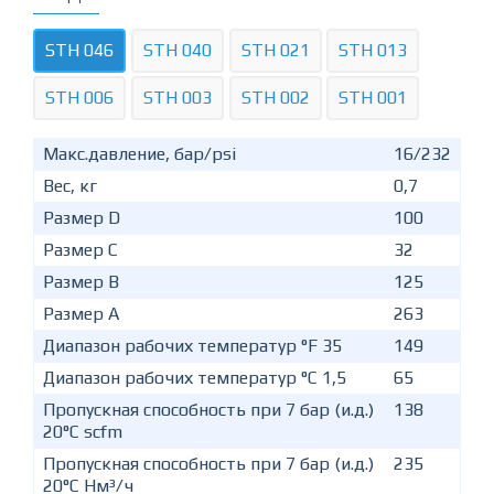
STH 046
STH 040
STH 021
STH 013
STH 006
STH 003
STH 002
STH 001
Макс.давление, бар/psi
16/232
Вес, кг
0,7
Размер D
100
Размер C
32
Размер B
125
Размер A
263
Диапазон рабочих температур °F 35
149
Диапазон рабочих температур °C 1,5
65
Пропускная способность при 7 бар (и.д.)
138
20°C scfm
Пропускная способность при 7 бар (и.д.)
235
20°C Нм³/ч