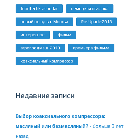
foodtechkrasnodar
немецкая овчарка
новый склад в г. Москва
RosUpack-2018
интересное
фильм
агропродмаш-2018
премьера фильма
коаксиальный компрессор
Недавние записи
Выбор коаксиального компрессора:
масляный или безмасляный?
- больше 3 лет
назад