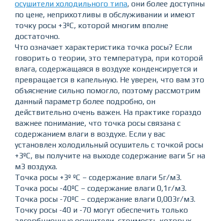
осушители холодильного типа
, они более доступны
по цене, неприхотливы в обслуживании и имеют
точку росы +3ºС, которой многим вполне
достаточно.
Что означает характеристика точка росы? Если
говорить о теории, это температура, при которой
влага, содержащаяся в воздухе конденсируется и
превращается в капельную. Не уверен, что вам это
объяснение сильно помогло, поэтому рассмотрим
данный параметр более подробно, он
действительно очень важен. На практике гораздо
важнее понимание, что точка росы связана с
содержанием влаги в воздухе. Если у вас
установлен холодильный осушитель с точкой росы
+3ºС, вы получите на выходе содержание ваги 5г на
м3 воздуха.
Точка росы +3º ºС – содержание влаги 5г/м3.
Точка росы -40ºС – содержание влаги 0,1г/м3.
Точка росы -70ºС – содержание влаги 0,003г/м3.
Точку росы -40 и -70 могут обеспечить только
адсорбционные осушители, стоимость которых