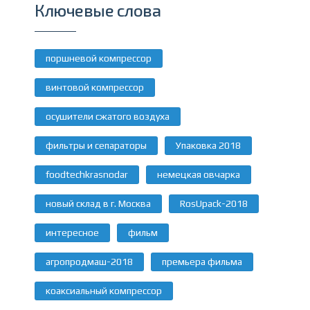
Ключевые слова
поршневой компрессор
винтовой компрессор
осушители сжатого воздуха
фильтры и сепараторы
Упаковка 2018
foodtechkrasnodar
немецкая овчарка
новый склад в г. Москва
RosUpack-2018
интересное
фильм
агропродмаш-2018
премьера фильма
коаксиальный компрессор