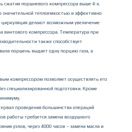
ень сжатия поршневого компрессора выше 4-х.
о значительной теплоемкостью и эффективно
го циркуляция делают возможным увеличение
ева винтового компрессора. Температура при
изводительности также способствует
вала поршень выдает одну порцию газа, а
овым компрессором позволяет осуществлять его
без специализированной подготовки. Кроме
минимуму.
ервал проведения большинства операций
сов работы требуется замена воздушного
ния узлов, через 4000 часов – замена масла и