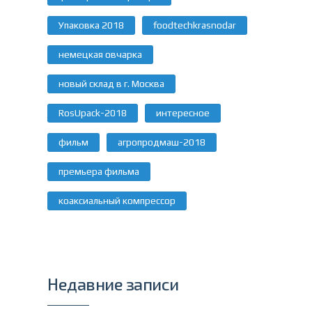
Упаковка 2018
foodtechkrasnodar
немецкая овчарка
новый склад в г. Москва
RosUpack-2018
интересное
фильм
агропродмаш-2018
премьера фильма
коаксиальный компрессор
Недавние записи